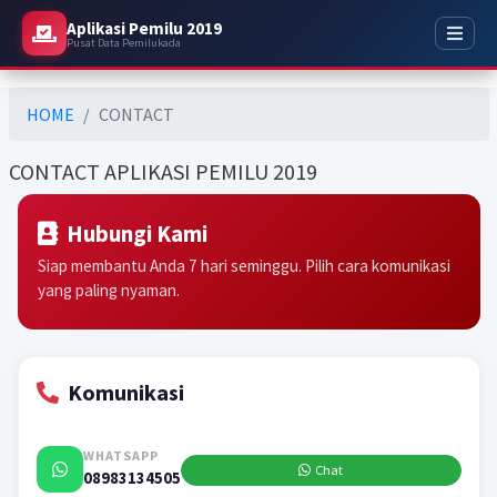
Aplikasi Pemilu 2019
Pusat Data Pemilukada
HOME
CONTACT
CONTACT APLIKASI PEMILU 2019
Hubungi Kami
Siap membantu Anda 7 hari seminggu. Pilih cara komunikasi
yang paling nyaman.
Komunikasi
WHATSAPP
Chat
08983134505