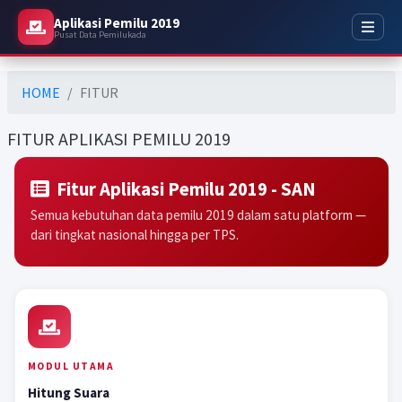
Aplikasi Pemilu 2019
Pusat Data Pemilukada
HOME
FITUR
FITUR APLIKASI PEMILU 2019
Fitur Aplikasi Pemilu 2019 - SAN
Semua kebutuhan data pemilu 2019 dalam satu platform —
dari tingkat nasional hingga per TPS.
MODUL UTAMA
Hitung Suara